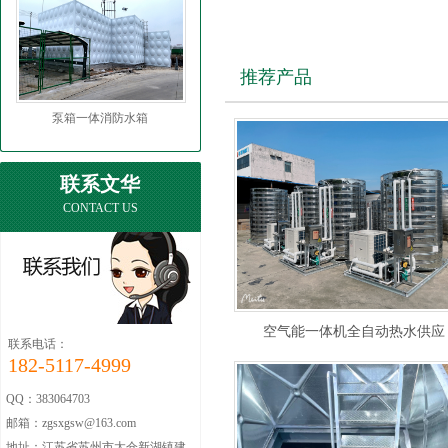
推荐产品
泵箱一体消防水箱
联系文华
CONTACT US
空气能一体机全自动热水供应
联系电话：
182-5117-4999
QQ：383064703
邮箱：zgsxgsw@163.com
地址：江苏省苏州市太仓新湖镇建